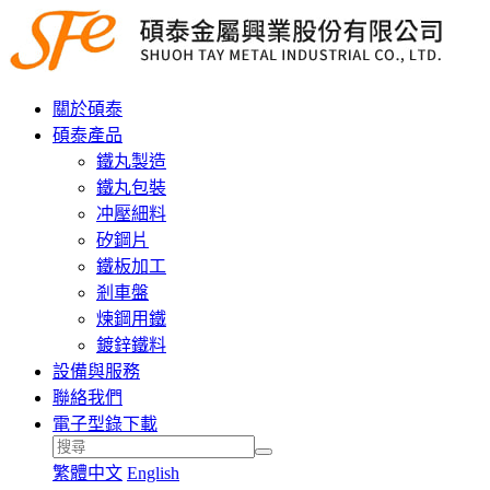
關於碩泰
碩泰產品
鐵丸製造
鐵丸包裝
冲壓細料
矽鋼片
鐵板加工
剎車盤
煉鋼用鐵
鍍鋅鐵料
設備與服務
聯絡我們
電子型錄下載
繁體中文
English